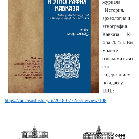
журнала
«История,
археология и
этнография
Кавказа» – №
4 за 2025 г. Вы
можете
ознакомиться с
его
содержанием
по адресу
URL:
https://caucasushistory.ru/2618-6772/issue/view/108