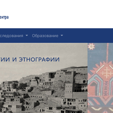
ентра
следования
Образование